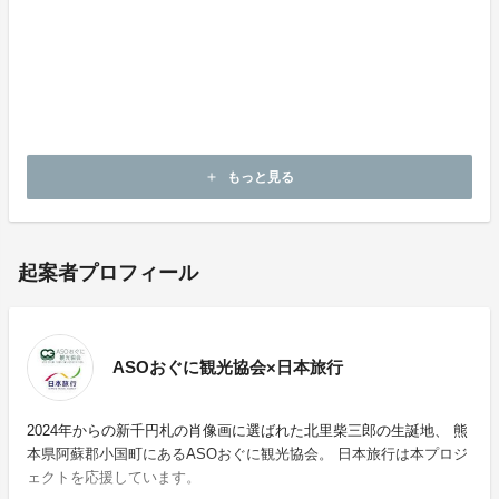
今年も小国町に集まって花火を楽しむような、みんなで
思い出をつくるような、あたたかいイベントになれば思
っております。賑やかな”小国町の夏”を皆さまにお届け
すべく尽力してまいります。是非ともご支援よろしくお
願い致します。
もっと見る
add
起案者プロフィール
ASOおぐに観光協会×日本旅行
2024年からの新千円札の肖像画に選ばれた北里柴三郎の生誕地、 熊
本県阿蘇郡小国町にあるASOおぐに観光協会。 日本旅行は本プロジ
ェクトを応援しています。