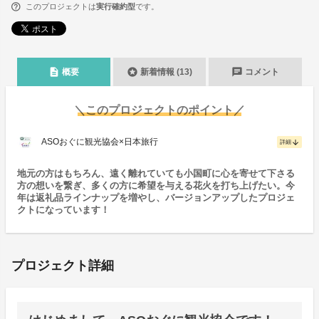
このプロジェクトは
実行確約型
です。
description
stars
chat
概要
新着情報 (13)
コメント
＼このプロジェクトのポイント／
ASOおぐに観光協会×日本旅行
arrow_downward
詳細
地元の方はもちろん、遠く離れていても小国町に心を寄せて下さる
方の想いを繋ぎ、多くの方に希望を与える花火を打ち上げたい。今
年は返礼品ラインナップを増やし、バージョンアップしたプロジェ
クトになっています！
プロジェクト詳細