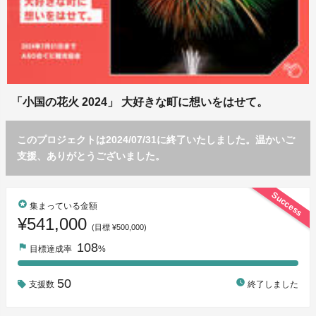
「小国の花火 2024」 大好きな町に想いをはせて。
このプロジェクトは2024/07/31に終了いたしました。温かいご
支援、ありがとうございました。
Success
stars
集まっている金額
¥541,000
(目標 ¥500,000)
108
flag
目標達成率
%
50
watch_later
支援数
終了しました