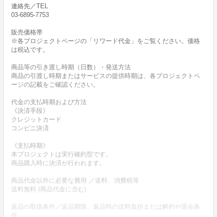
連絡先／TEL
03-6895-7753
販売価格帯
※各プロジェクトページの「リワード代金」をご覧ください。価格
は税込です。
商品等の引き渡し時期（日数）・発送方法
商品の引渡し時期またはサービスの提供時期は、各プロジェクトペ
ージの記載をご確認ください。
代金の支払時期および方法
《決済手段》
クレジットカード
コンビニ決済
《支払時期》
本プロジェクトは実行確約型です。
商品購入時に決済が行われます。
商品代金以外に必要な費用 ／送料、消費税等
送料無料 (商品代金に含む)
返品の取扱条件／返品期限、返品時の送料負担または解約や退会条
件