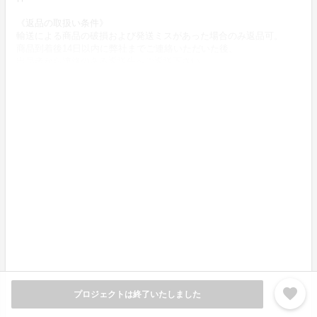
《返品の取扱い条件》
輸送による商品の破損および発送ミスがあった場合のみ返品可。
商品到着後14日以内に弊社までご連絡いただいた後、
出品者から連絡のある返送先へご返送下さい。
不良品の取扱条件
商品受取時に必ず商品の確認をお願いいたします。
商品には万全を期しておりますが、万が一下記のような場合にはお
問い合わせフォームにてお問い合わせ下さい。
・申し込まれた商品と異なる商品が届いた場合
・商品が汚れている、または破損している場合
上記理由による不良品は、
商品到着後14日以内に弊社までご連絡いただいた後、
出品者から対応方法をお客様宛にご連絡致します。
《酒類販売管理者標識》
販売場の名称および所在地：有限会社児玉酒店 〒869-2501 熊本
県阿蘇郡小国町宮原1685
酒類販売管理者の氏名：児玉真美
酒類販売管理研修受講年月日：令和3年11月18日
次回研修の受講期限：令和6年11月17日
favorite
研修実施団体名：阿蘇小売酒販組合
プロジェクトは終了いたしました
《酒類販売管理者標識》