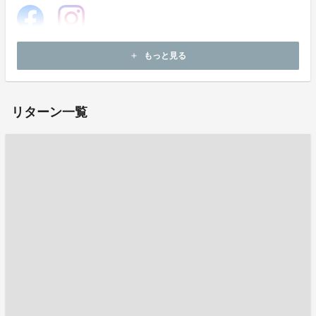
ホームページ：
https://ogunitown.info/
もっと見る
add
お問い合わせ：
aso-ok@wind.ocn.ne.jp
リターン一覧