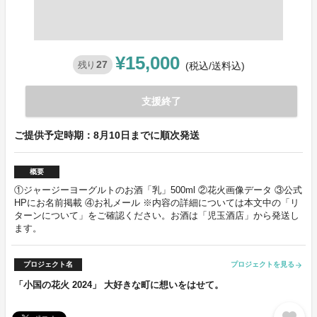
¥15,000
27
残り
(税込/送料込)
支援終了
ご提供予定時期：8月10日までに順次発送
概要
①ジャージーヨーグルトのお酒「乳」500ml ②花火画像データ ③公式
HPにお名前掲載 ④お礼メール ※内容の詳細については本文中の「リ
ターンについて」をご確認ください。お酒は「児玉酒店」から発送し
ます。
プロジェクト名
プロジェクトを見る
arrow_forward
「小国の花火 2024」 大好きな町に想いをはせて。