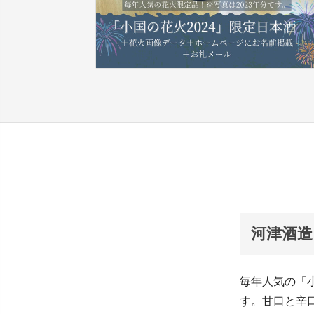
河津酒造
毎年人気の「
す。甘口と辛口