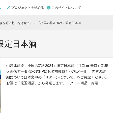
プロジェクトを始める
このサイトについて
大好きな町に想いをはせて。
「小国の花火2024」限定日本酒
chevron_right
」限定日本酒
①河津酒造「小国の花火2024」限定日本酒（甘口 or 辛口）②花
火画像データ ③公式HPにお名前掲載 ④お礼メール ※内容の詳
細については本文中の「リターンについて」をご確認ください。
お酒は「児玉酒店」から発送します。（クール商品・冷蔵）