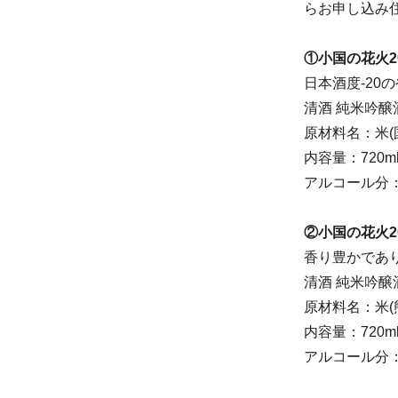
らお申し込み
①小国の花火2
日本酒度-2
清酒 純米吟醸
原材料名：米(
内容量：720m
アルコール分：
②小国の花火2
香り豊かであ
清酒 純米吟醸
原材料名：米(
内容量：720m
アルコール分：