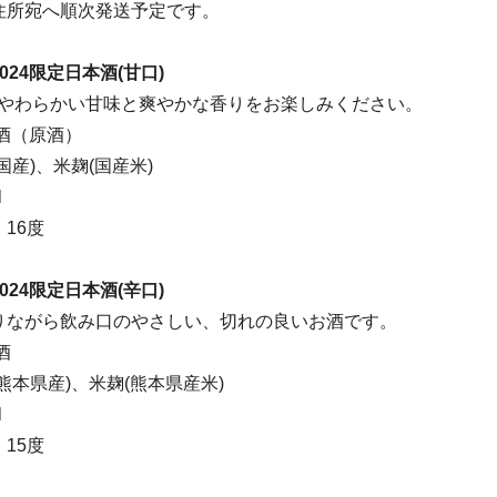
住所宛へ順次発送予定です。
024限定日本酒(甘口)
0のやわらかい甘味と爽やかな香りをお楽しみください。
酒（原酒）
国産)、米麹(国産米)
l
16度
024限定日本酒(辛口)
りながら飲み口のやさしい、切れの良いお酒です。
酒
熊本県産)、米麹(熊本県産米)
l
15度