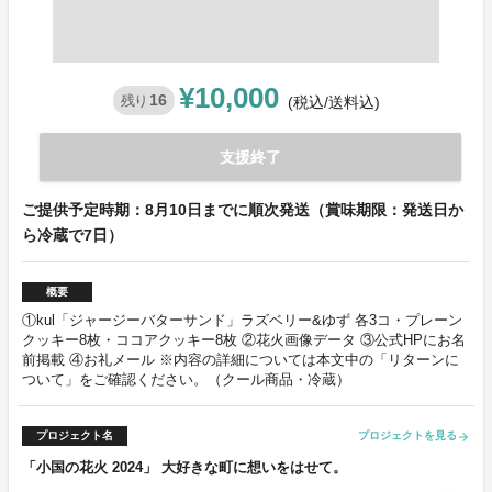
¥10,000
16
残り
(税込/送料込)
支援終了
ご提供予定時期：8月10日までに順次発送（賞味期限：発送日か
ら冷蔵で7日）
概要
①kul「ジャージーバターサンド」ラズベリー&ゆず 各3コ・プレーン
クッキー8枚・ココアクッキー8枚 ②花火画像データ ③公式HPにお名
前掲載 ④お礼メール ※内容の詳細については本文中の「リターンに
ついて」をご確認ください。（クール商品・冷蔵）
プロジェクト名
プロジェクトを見る
arrow_forward
「小国の花火 2024」 大好きな町に想いをはせて。