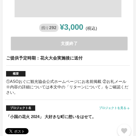
¥3,000
292
残り
(税込)
支援終了
ご提供予定時期：花火大会実施後に送付
概要
①ASOおぐに観光協会公式ホームページにお名前掲載 ②お礼メール
※内容の詳細については本文中の「リターンについて」をご確認くだ
さい。
プロジェクト名
プロジェクトを見る
arrow_forward
「小国の花火 2024」 大好きな町に想いをはせて。
favorite