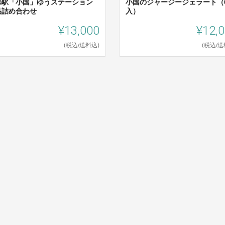
の駅「小国」ゆうステーション
小国のジャージージェラート（
品詰め合わせ
入）
¥13,000
¥12,
(税込/送料込)
(税込/送