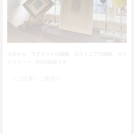
※右から ウクライナの国旗、エストニアの国旗、カリ
グラフィー、EUの国旗です。
～ご注意・ご案内～
＜ご注意事項＞
▶事務局実施日前日(７月20日）ご登録いただいたメー
ルアドレスに、当日参加いただく際のZoom URLを一斉
配信いたします。
▶迷惑メールの対策などでドメイン指定を行っている場