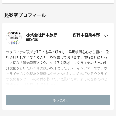
起案者プロフィール
株式会社日本旅行 西日本営業本部 小
嶋宏幸
ウクライナの現状が1日でも早く収束し、早期復興を心から願い、旅
行会社として「できること」を模索しております。旅行会社にとっ
て大切な「観光資源と文化」の損失を防ぎ、ウクライナの人々の生
活支援を行いたい！その想いを形にしたオンラインツアーです。ウ
クライナの文化継承と避難民の受け入れに尽力されているウクライ
ナ文化センターへの寄付を募りたいと思います。多くの皆さまのご
支援を心よりお待ちしております。
ホームページ：
https://www.nta.co.jp/
もっと見る
add
お問い合わせ：
hiroyuki_kojima@nta.co.jp