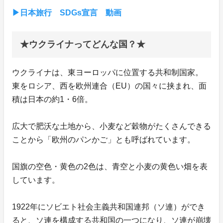
▶日本旅行 SDGs宣言 動画
★ウクライナってどんな国？★
ウクライナは、東ヨーロッパに位置する共和制国家。
東をロシア、西を欧州連合（EU）の国々に挟まれ、面
積は日本の約1・6倍。
広大で肥沃な土地から、小麦など穀物がたくさんできる
ことから「欧州のパンかご」とも呼ばれています。
国旗の空色・黄色の2色は、青空と小麦の黄色い畑を表
しています。
1922年にソビエト社会主義共和国連邦（ソ連）ができ
ると、ソ連を構成する共和国の一つになり、ソ連が崩壊