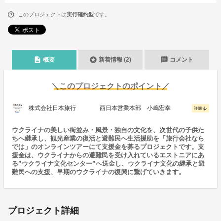
このプロジェクトは
実行確約型
です。
description
stars
chat
概要
新着情報 (2)
コメント
＼このプロジェクトのポイント／
株式会社日本旅行 西日本営業本部 小嶋宏幸
arrow_downward
詳細
ウクライナの美しい街並み・風景・独自の文化を、次世代の子供た
ちへ継承し、観光産業の復活と避難民へ生活援助を「旅行会社なら
では」のオンラインツアーにて支援金を募るプロジェクトです。支
援金は、ウクライナからの避難民を受け入れているエストニアにあ
る”ウクライナ文化センター”へ送金し、ウクライナ文化の継承と避
難民への支援、早期のウクライナの復興に繋げていきます。
プロジェクト詳細