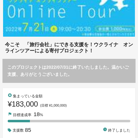
今こそ 「旅行会社」にできる支援を！ウクライナ オン
ラインツアーによる寄付プロジェクト！
このプロジェクトは2022/07/31に終了いたしました。温かいご
支援、ありがとうございました。
stars
集まっている金額
¥183,000
(目標 ¥1,000,000)
18
flag
目標達成率
%
85
watch_later
支援数
終了しました