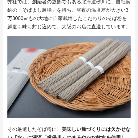
弊社では、創始者の故郷でもある北海道砂川に、自社契
約の「そばよし農場」を持ち、昼夜の温度差が大きい3
万3000㎡もの大地に自家栽培したこだわりのそば粉を
鮮度も味も封じ込めて、大阪のお店に直送しています。
その厳選したそば粉に、
美味しい麺づくりには欠かせな
い『水』に清流「揖保川」のまろやかな軟水を使用し、