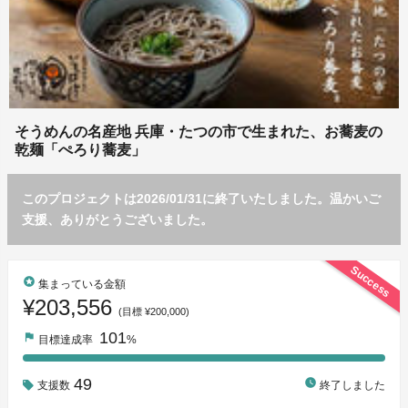
そうめんの名産地 兵庫・たつの市で生まれた、お蕎麦の
乾麺「ぺろり蕎麦」
このプロジェクトは2026/01/31に終了いたしました。温かいご
支援、ありがとうございました。
Success
stars
集まっている金額
¥203,556
(目標 ¥200,000)
101
flag
目標達成率
%
49
watch_later
支援数
終了しました