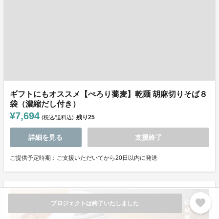
ギフトにもオススメ【ぺろり蕎麦】乾麺 胡麻切りそば８
袋（濃縮だし付き）
¥7,694
残り
25
(税込/送料込)
詳細を見る
支援終了
ご提供予定時期：ご支援いただいてから20日以内に発送
favorite
プロジェクトは終了いたしました