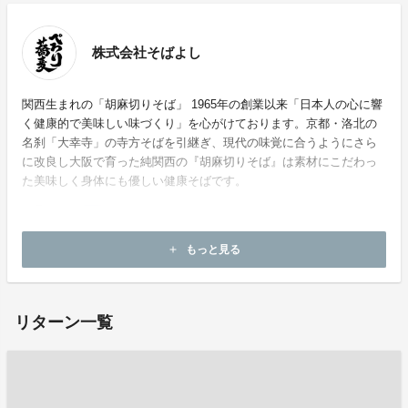
株式会社そばよし
関西生まれの「胡麻切りそば」 1965年の創業以来「日本人の心に響
く健康的で美味しい味づくり」を心がけております。京都・洛北の
名刹「大幸寺」の寺方そばを引継ぎ、現代の味覚に合うようにさら
に改良し大阪で育った純関西の『胡麻切りそば』は素材にこだわっ
た美味しく身体にも優しい健康そばです。
もっと見る
add
ホームページ：
https://www.sobayoshi.com/index.html
リターン一覧