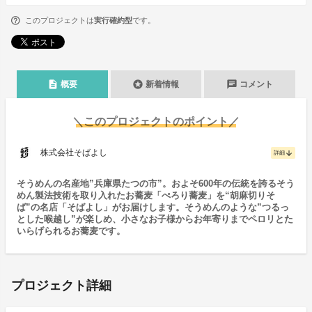
このプロジェクトは
実行確約型
です。
description
stars
chat
概要
新着情報
コメント
＼このプロジェクトのポイント／
株式会社そばよし
arrow_downward
詳細
そうめんの名産地”兵庫県たつの市”。およそ600年の伝統を誇るそう
めん製法技術を取り入れたお蕎麦「ぺろり蕎麦」を“胡麻切りそ
ば”の名店「そばよし」がお届けします。そうめんのような”つるっ
とした喉越し”が楽しめ、小さなお子様からお年寄りまでペロリとた
いらげられるお蕎麦です。
プロジェクト詳細