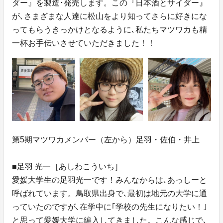
ダー』を製造･発売します。この『日本酒とサイダー』
が､さまざまな人達に松山をより知ってさらに好きにな
ってもらうきっかけとなるように､私たちマツワカも精
一杯お手伝いさせていただきました！！
第5期マツワカメンバー（左から）足羽・佐伯・井上
■足羽 光一［あしわこういち］
愛媛大学生の足羽光一です！みんなからは､あっしーと
呼ばれています。鳥取県出身で､最初は地元の大学に通
っていたのですが､在学中に｢学校の先生になりたい！｣
と思って愛媛大学に編入してきました。こんな感じで､