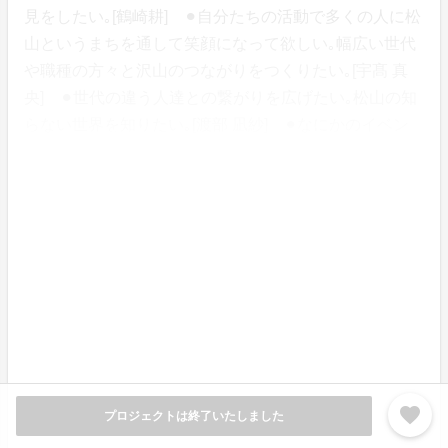
見をしたい｡[鶴崎耕] ⚫︎自分たちの活動で多くの人に松
山というまちを通して笑顔になって欲しい｡幅広い世代
や職種の方々と沢山のつながりをつくりたい｡[宇髙 真
央] ⚫︎世代の違う人達との繋がりを広げたい｡松山の知
らない世界を知りたい｡[渡部 凪紗] ⚫︎なにかのイベン
トに参加してマツワカの活動を紹介する場を作ったりな
にか売ったりしてみたい(文化祭みたいな)｡[明賀のどか]
⚫︎マツワカのメンバーで経営するお店をやってみたい
です｡売るものなどは全く決めていませんが､松山のいい
所をPRしながらお店を開くのはとても楽しく興味深い
ものかなと思います｡[永井美穂] ⚫︎マツワカで｢松山市
の時間とスポット別風景をまとめた写真集などを自分達
で作成して､観光スポットなどに置いて､手に取って頂
く｣ということをしてみたいです!! 観光スポットはもち
ろん､有名ではない場所も含め､松山市の日常をリアルに
favorite
プロジェクトは終了いたしました
お届けする企画がしたいです｡[森下美咲] ⚫︎松山に貢献