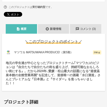
このプロジェクトは
実行確約型
です。
description
stars
chat
概要
新着情報
コメント (3)
＼このプロジェクトのポイント／
マツワカ MATSUWAKA PRODUCE!（第5期）
arrow_downward
詳細
地元の学生達が中心となったプロジェクトチーム｢マツワカ｣のビジ
ョンは『自分たちで自分たちの街を盛り上げ、持続可能なおもしろ
い街にする』。だから2024年､愛媛・松山最大の話題になる“道後温
泉本館の全館営業再開”を記念して、道後唯一の酒蔵「水口酒造」さ
んとプレミアムな『日本酒』と『サイダー』を造っちゃいまし
た！！
プロジェクト詳細