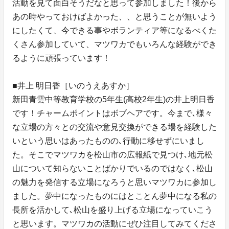
活動を見て面白そうだなと思って参加しました！後から
あの時やっておけばよかった、、と思うことが無いよう
にしたくて、今できる事やボランティア等になるべくた
くさん参加していて、マツワカでもいろんな経験ができ
るように頑張っています！
■井上 明日香［いのうえあすか］
新田青雲中等教育学校の5年生(高校2年生)の井上明日香
です！チャームポイントはボブヘアです。今まで､様々
な立場の方々との交流や意見交換ができる場を経験した
いという思いはあったものの､行動に移せずにいまし
た。そこでマツワカを松山市の広報紙で見つけ､地元松
山について知らないことばかりでいるのではなく､松山
の魅力を発信する立場になろうと思いマツワカに参加し
ました。夢中になったものにはとことん夢中になる私の
長所を活かして､松山を盛り上げる立場になっていこう
と思います。マツワカの活動にぜひ注目してみてくださ