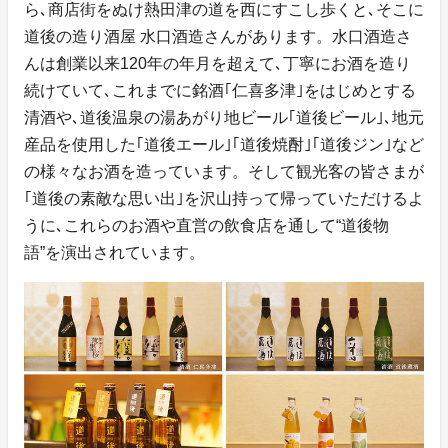
ら､商店街をぬけ熱田津の道を西にすこし歩くと､そこに
道後の造り酒屋 水口酒造さんがあります。水口酒造さ
んは創業以来120年の年月を超えて､丁寧にお酒を造り
続けていて､これまでに銘酒｢仁喜多津｣をはじめとする
清酒や､道後温泉の湯あがり地ビール｢道後ビール｣､地元
産品を使用した｢道後エール｣｢道後焼酎｣｢道後ジン｣など
の様々なお酒を造っています。そして観光客の皆さまが
｢道後の素敵な思い出｣を沢山持って帰っていただけるよ
うに､これらのお酒や直営の飲食店を通して“道後物
語”を演出されています。