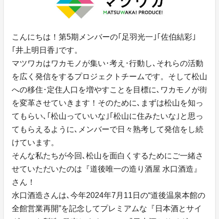
こんにちは！第5期メンバーの｢足羽光一｣｢佐伯結彩｣
｢井上明日香｣です。
マツワカはワカモノが集い･考え･行動し､それらの活動
を広く発信をするプロジェクトチームです。そして松山
への移住･定住人口を増やすことを目標に､ワカモノが街
を変革させていきます！そのために､まずは松山を知っ
てもらい､｢松山っていいな｣｢松山に住みたいな｣と思っ
てもらえるように､メンバーで日々熟考して発信をし続
けています。
そんな私たちが今回､松山を面白くするためにご一緒さ
せていただいたのは『道後唯一の造り酒屋 水口酒造』
さん！
水口酒造さんは､今年2024年7月11日の“道後温泉本館の
全館営業再開”を記念してプレミアムな『日本酒とサイ