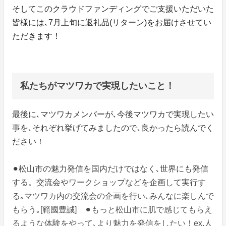
そしてこのクラウドファンディングでご支援いただいた
皆様には､7月上旬に返礼品(リターン)をお届けさせてい
ただきます！
私たちがマツワカで実現したいこと！
最後に､マツワカメンバーが､今後マツワカで実現したい
事を､それぞれ挙げてみましたので､良かったら読んでく
ださい！
⚫︎松山市の魅力発信を国内だけではなく､世界にも発信
する。交流会やワークショップなどを企画して実行す
る｡マツワカ内の交流会の企画を行い､みんなに楽しんで
もらう｡[範國豊誠] ⚫︎もっと松山市に肌で感じてもらえ
るような体験をやって､より魅力を発信をしたい！ex.人