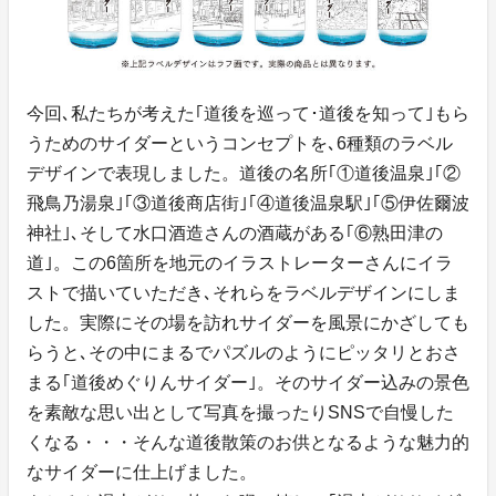
今回､私たちが考えた｢道後を巡って･道後を知って｣もら
うためのサイダーというコンセプトを､6種類のラベル
デザインで表現しました。道後の名所｢①道後温泉｣｢②
飛鳥乃湯泉｣｢③道後商店街｣｢④道後温泉駅｣｢⑤伊佐爾波
神社｣､そして水口酒造さんの酒蔵がある｢⑥熟田津の
道｣。この6箇所を地元のイラストレーターさんにイラ
ストで描いていただき､それらをラベルデザインにしま
した。実際にその場を訪れサイダーを風景にかざしても
らうと､その中にまるでパズルのようにピッタリとおさ
まる｢道後めぐりんサイダー｣。そのサイダー込みの景色
を素敵な思い出として写真を撮ったりSNSで自慢した
くなる・・・そんな道後散策のお供となるような魅力的
なサイダーに仕上げました。