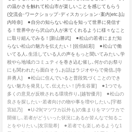
の温かさを触れて松山市が楽しいことを感じてもらう
(交流会･ワークショップ･ディスカッション･案内)etc.[山
内玲奈] ⚫︎自分の知らない松山を知って世界に発信す
る！世界中から沢山の人が来てくれるように様々なこと
に取り組んでみる！[新山勝武] ⚫︎松山の若者にまだ知
らない松山の魅力を伝えたい！[佐伯結彩] ⚫︎松山で働
いてる人､生活している人の声をもっと聞いてみたい｡学
校やら地域のコミュティを巻き込む催し､何かのお祭り
にも関われたら面白そう｡お話はラジオやらで発信｡[寺
井勇人] ⚫︎松山に住んでいると普段気づくことのでき
ない魅力を発見して､伝えたい！[丹生谷菫] ⚫︎1つでも
多くの意見が反映される環境作り｡[越智優月] ⚫︎松山の
良さを探したい･若者向けの物や事を増やしたい｡[宇都
宮結乃] ⚫︎U-29(マツワカ以外も)の集まりをマツワカで
開催し､若者がどういった状況にあるか皆んなで知るこ
とをやりたい｡[友宗龍希] ⚫︎若者でも楽しめるような1