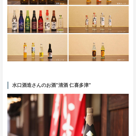
水口酒造さんのお酒"清酒 仁喜多津"