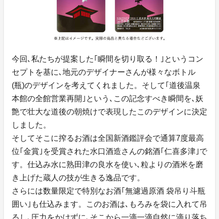
今回､私たちが提案した｢瞬間を切り取る！｣というコン
セプトを基に､地元のデザイナーさんが様々なボトル
(瓶)のデザインを考えてくれました。そして｢道後温泉
本館の全館営業再開｣という､この記念すべき瞬間を､妖
艶で壮大な道後の朝焼けで表現したこのデザインに決定
しました。
そしてそこに搾るお酒は全国新酒鑑評会で通算7度最高
位｢金賞｣を受賞された水口酒造さんの銘酒｢仁喜多津｣で
す。仕込み水に熟田津の良水を使い､粒よりの酒米を磨
き上げた蔵人の技が生きる逸品です。
さらには数量限定で特別なお酒｢無濾過原酒 袋吊り斗瓶
囲い｣も仕込みます。このお酒は､もろみを袋に入れて吊
るし､圧力をかけずに､そこから一滴一滴自然に滴り落ち