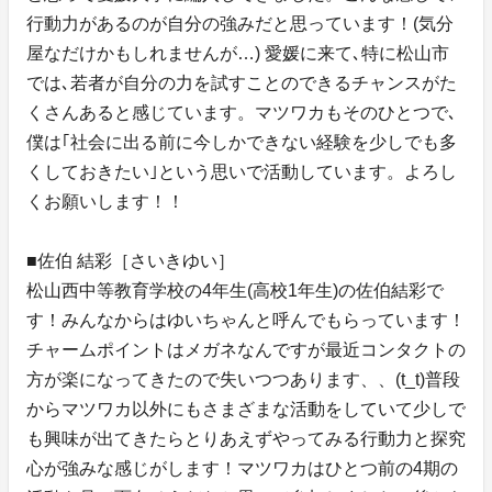
行動力があるのが自分の強みだと思っています！(気分
屋なだけかもしれませんが…) 愛媛に来て､特に松山市
では､若者が自分の力を試すことのできるチャンスがた
くさんあると感じています。マツワカもそのひとつで､
僕は｢社会に出る前に今しかできない経験を少しでも多
くしておきたい｣という思いで活動しています。よろし
くお願いします！！
■佐伯 結彩［さいきゆい］
松山西中等教育学校の4年生(高校1年生)の佐伯結彩で
す！みんなからはゆいちゃんと呼んでもらっています！
チャームポイントはメガネなんですが最近コンタクトの
方が楽になってきたので失いつつあります、、(t_t)普段
からマツワカ以外にもさまざまな活動をしていて少しで
も興味が出てきたらとりあえずやってみる行動力と探究
心が強みな感じがします！マツワカはひとつ前の4期の