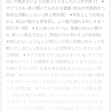
日いて飽きないような街づくりをしたい｡[大平奈々] ⚫︎
マツワカを､誰に聞いてもわかる愛媛･松山の代表的かつ
有名な活動にしたい｡[井上明日香] ⚫︎学生としての視点
から､松山の魅力を再発見し､より魅力溢れる街にする！
[田口天一朗] ⚫︎まだ知られていない愛媛や松山の魅力
を､新しい視点で伝えて､関係人口を増やす｡[大政彩郁]
⚫︎関われないような人と関わって同じ目標に向かって活
動していきたい｡松山をもっと活性化していきたい｡[大
口胡桃] ⚫︎マツワカ外でのつながりをつくる｡マツワカ
主催のイベントを開催する｡活動的な人とそうでない人
の差がすごいので､全員を巻き込めるようにしたい｡[丹
恵陽] ⚫︎マツワカでフェスをしてみたいです｡(食べ物系
でもフリーマーケットでもどちらでも楽しそうだと思い
ます) [中濱 結] ⚫︎グループ以外の様々な人と活動を通
して松山の魅力を発信したい｡イベントを行ってみたい｡
[大成 汰一] ⚫︎松山市在住の多様な年代の人と交流する
ことで､松山市の素晴らしさの再確認と新たな魅力の発