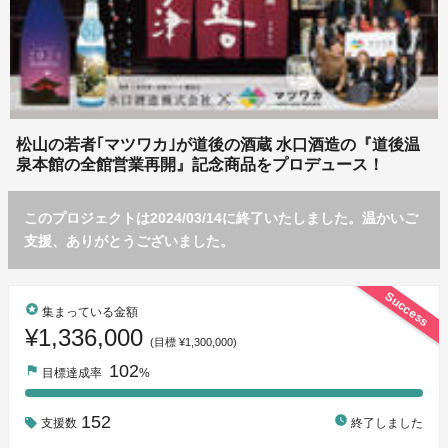
松山の若者｢マツワカ｣が道後の酒蔵 水口酒造の『道後温
泉本館の全館営業再開』記念商品をプロデュース！
このプロジェクトは2024/03/14に終了いたしました。温かいご
支援、ありがとうございました。
Success
stars
集まっている金額
¥1,336,000
(目標 ¥1,300,000)
102
flag
目標達成率
%
152
watch_later
支援数
終了しました