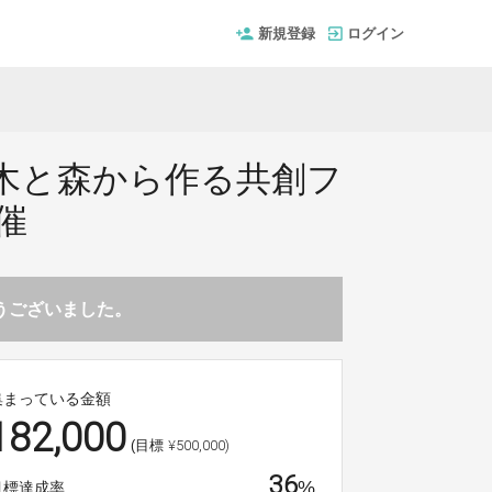
新規登録
ログイン
木と森から作る共創フ
催
とうございました。
集まっている金額
182,000
¥500,000)
(目標
36
%
目標達成率