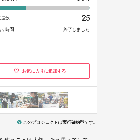
25
支援数
残り時間
終了しました
お気に入りに追加する
help
このプロジェクトは
実行確約型
です。