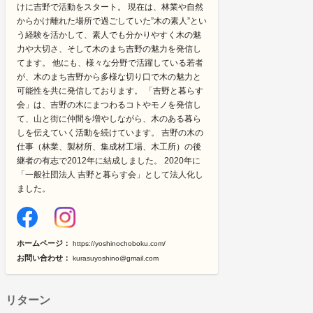
けに吉野で活動をスタート。 現在は、林業や自然
からかけ離れた場所で過ごしていた”木の素人”とい
う経験を活かして、素人でも分かりやすく木の魅
力や大切さ、そして木のまち吉野の魅力を発信し
てます。 他にも、様々な分野で活躍している若者
が、木のまち吉野から多様な切り口で木の魅力と
可能性を共に発信しております。 「吉野と暮らす
会」は、吉野の木にまつわるコトやモノを発信し
て、山と街に仲間を増やしながら、木のある暮ら
しを伝えていく活動を続けています。 吉野の木の
仕事（林業、製材所、集成材工場、木工所）の後
継者の有志で2012年に結成しました。 2020年に
「一般社団法人 吉野と暮らす会」として法人化し
ました。
ホームページ：
https://yoshinochoboku.com/
お問い合わせ：
kurasuyoshino@gmail.com
リターン