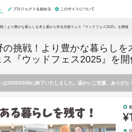
プロジェクトを始める
このサイトについて
戦！より豊かな暮らしを木と森から作る共創フェス『ウッドフェス2025』を開催
野の挑戦！より豊かな暮らしを
ェス『ウッドフェス2025』を開
は2025/10/06に終了いたしました。温かいご支援、ありが
stars
¥
flag