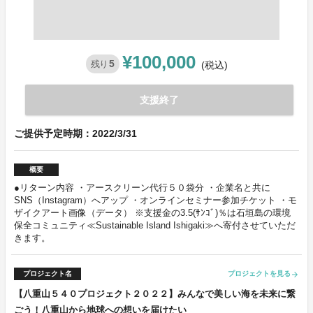
¥100,000
5
残り
(税込)
支援終了
ご提供予定時期：2022/3/31
概要
●リターン内容 ・アースクリーン代行５０袋分 ・企業名と共に
SNS（Instagram）へアップ ・オンラインセミナー参加チケット ・モ
ザイクアート画像（データ） ※支援金の3.5(ｻﾝｺﾞ)％は石垣島の環境
保全コミュニティ≪Sustainable Island Ishigaki≫へ寄付させていただ
きます。
プロジェクト名
プロジェクトを見る
arrow_forward
【八重山５４０プロジェクト２０２２】みんなで美しい海を未来に繋
ごう！八重山から地球への想いを届けたい