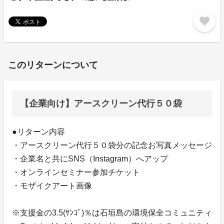
favorite
このリターンについて
【企業向け】アースクリーン代行５０袋
●リターン内容
・アースクリーン代行５０袋分の記念お写真メッセージ
・企業名と共にSNS（Instagram）へアップ
・オンラインセミナー参加チケット
・モザイクアート画像
※支援金の3.5(ｻﾝｺﾞ)％は石垣島の環境保全コミュニティ