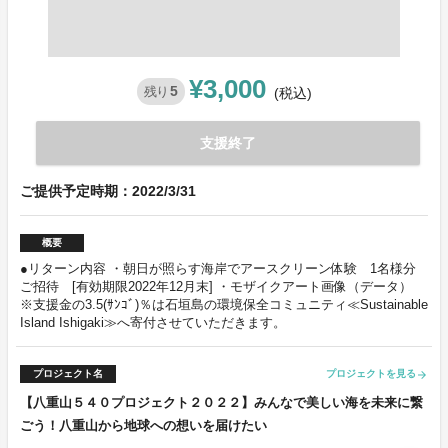
¥3,000
5
残り
(税込)
支援終了
ご提供予定時期：2022/3/31
概要
●リターン内容 ・朝日が照らす海岸でアースクリーン体験 1名様分
ご招待 [有効期限2022年12月末] ・モザイクアート画像（データ）
※支援金の3.5(ｻﾝｺﾞ)％は石垣島の環境保全コミュニティ≪Sustainable
Island Ishigaki≫へ寄付させていただきます。
プロジェクト名
プロジェクトを見る
arrow_forward
【八重山５４０プロジェクト２０２２】みんなで美しい海を未来に繋
ごう！八重山から地球への想いを届けたい