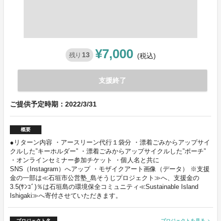
¥7,000
13
残り
(税込)
支援終了
ご提供予定時期：2022/3/31
概要
●リターン内容 ・アースリーン代行１袋分 ・漂着ごみからアップサイ
クルした”キーホルダー” ・漂着ごみからアップサイクルした”ポーチ”
・オンラインセミナー参加チケット ・個人名と共に
SNS（Instagram）へアップ ・モザイクアート画像（データ） ※支援
金の一部は≪石垣市公営塾_島そうじプロジェクト≫へ、支援金の
3.5(ｻﾝｺﾞ)％は石垣島の環境保全コミュニティ≪Sustainable Island
Ishigaki≫へ寄付させていただきます。
プロジェクト名
プロジェクトを見る