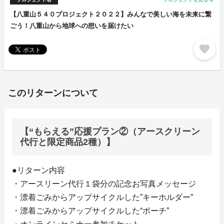
arrow_forward
【八重山５４０プロジェクト２０２２】みんなで美しい海を未来に繋
ごう！八重山から地球への想いを届けたい
favorite
このリターンについて
【“もらえる”応援プラン②（アースクリーン
代行と限定商品2種）】
●リターン内容
・アースリーン代行１袋分の記念お写真メッセージ
・漂着ごみからアップサイクルした”キーホルダー”
・漂着ごみからアップサイクルした“ポーチ”