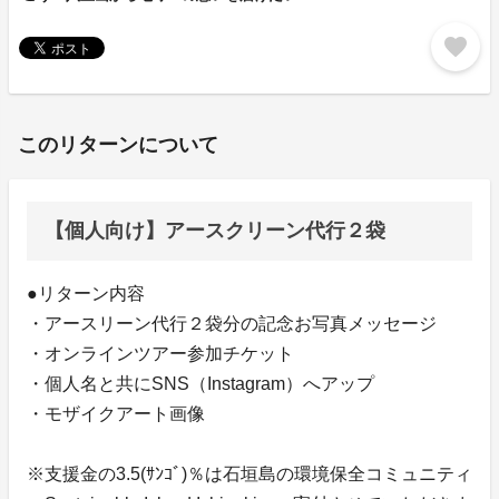
favorite
このリターンについて
【個人向け】アースクリーン代行２袋
●リターン内容
・アースリーン代行２袋分の記念お写真メッセージ
・オンラインツアー参加チケット
・個人名と共にSNS（Instagram）へアップ
・モザイクアート画像
※支援金の3.5(ｻﾝｺﾞ)％は石垣島の環境保全コミュニティ