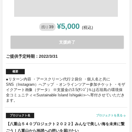
¥5,000
39
残り
(税込)
支援終了
ご提供予定時期：2022/3/31
概要
●リターン内容 ・アースクリーン代行２袋分 ・個人名と共に
SNS（Instagram）へアップ ・オンラインツアー参加チケット ・モザ
イクアート画像（データ） ※支援金の3.5(ｻﾝｺﾞ)％は石垣島の環境保
全コミュニティ≪Sustainable Island Ishigaki≫へ寄付させていただき
ます。
プロジェクト名
プロジェクトを見る
arrow_forward
【八重山５４０プロジェクト２０２２】みんなで美しい海を未来に繋
ごう！八重山から地球への想いを届けたい