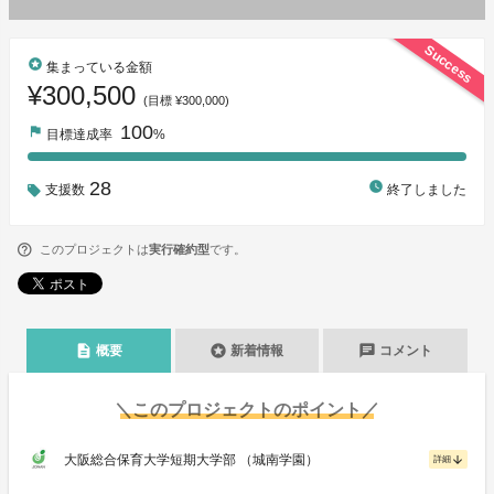
Success
stars
集まっている金額
¥300,500
(目標 ¥300,000)
100
flag
目標達成率
%
28
watch_later
支援数
終了しました
このプロジェクトは
実行確約型
です。
description
stars
chat
概要
新着情報
コメント
＼このプロジェクトのポイント／
大阪総合保育大学短期大学部 （城南学園）
arrow_downward
詳細