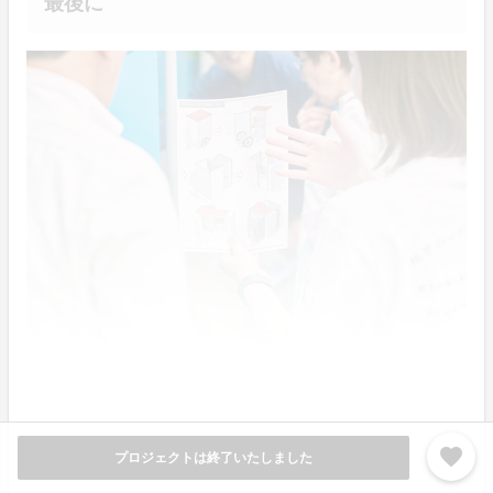
最後に
私たちは、この防災ロッカーの開発と万博への出展を第
一歩として、誰もが安心して暮らせる地域社会の実現を
目指していきたいと考えています。
favorite
プロジェクトは終了いたしました