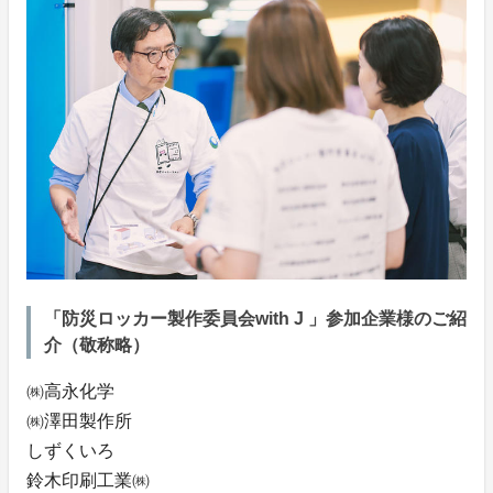
「防災ロッカー製作委員会with J 」参加企業様のご紹
介（敬称略）
㈱高永化学
㈱澤田製作所
しずくいろ
鈴木印刷工業㈱