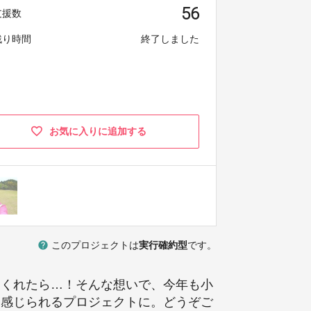
56
支援数
残り時間
終了しました
お気に入りに追加する
help
このプロジェクトは
実行確約型
です。
てくれたら…！そんな想いで、今年も小
と感じられるプロジェクトに。どうぞご