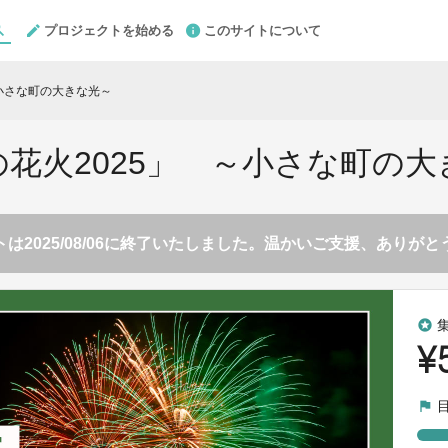
プロジェクトを始める
このサイトについて
～小さな町の大きな光～
の花火2025」 ～小さな町の大
は2025/08/06に終了いたしました。温かいご支援、ありが
stars
¥
flag