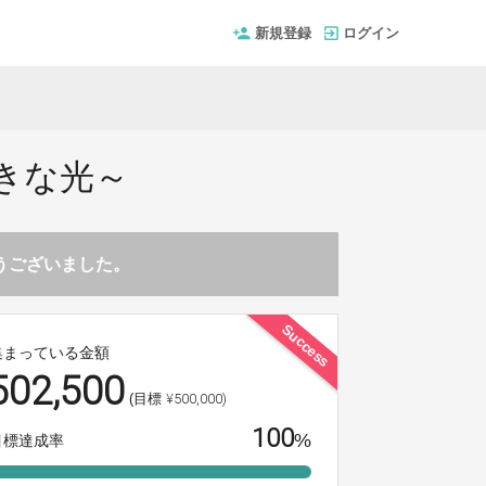
新規登録
ログイン
きな光～
とうございました。
Success
集まっている金額
502,500
¥500,000)
(目標
100
%
目標達成率