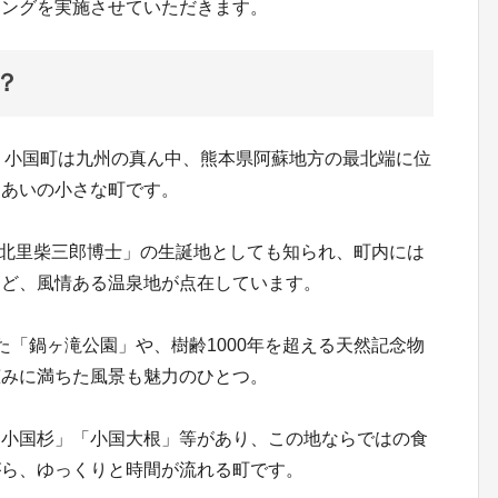
ィングを実施させていただきます。
？
在）。小国町は九州の真ん中、熊本県阿蘇地方の最北端に位
山あいの小さな町です。
画「北里柴三郎博士」の生誕地としても知られ、町内には
など、風情ある温泉地が点在しています。
た「鍋ヶ滝公園」や、樹齢1000年を超える天然記念物
恵みに満ちた風景も魅力のひとつ。
「小国杉」「小国大根」等があり、この地ならではの食
がら、ゆっくりと時間が流れる町です。