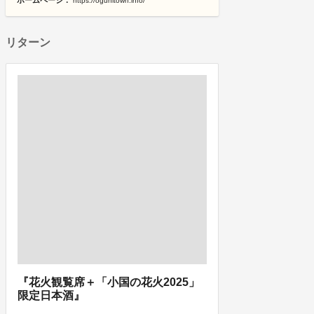
ホームページ：
https://ogunitown.info/
リターン
『花火観覧席＋「小国の花火2025」
限定日本酒』