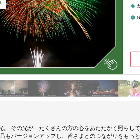
local_offer
watch_later
光。 その光が、たくさんの方の心をあたたかく照らし
礼品もバージョンアップし、皆さまとのつながりをもっ