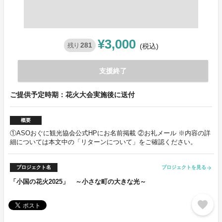
¥3,000
281
残り
(税込)
支援終了
ご提供予定時期：花火大会実施後に送付
概要
①ASOおぐに観光協会公式HPにお名前掲載 ②お礼メール ※内容の詳
細については本文中の「リターンについて」をご確認ください。
プロジェクト名
プロジェクトを見る
arrow_forward
「小国の花火2025」 ～小さな町の大きな光～
favorite