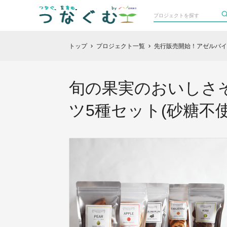
トップ
プロジェクト一覧
先行販売開始！アゼルバイ
chevron_right
chevron_right
旬の果実のおいしさ
ツ5種セット(砂糖不使