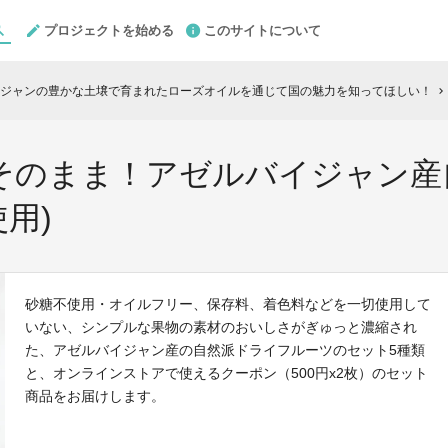
プロジェクトを始める
このサイトについて
ジャンの豊かな土壌で育まれたローズオイルを通じて国の魅力を知ってほしい！
chevron_right
そのまま！アゼルバイジャン産
用)
砂糖不使用・オイルフリー、保存料、着色料などを一切使用して
いない、シンプルな果物の素材のおいしさがぎゅっと濃縮され
た、アゼルバイジャン産の自然派ドライフルーツのセット5種類
と、オンラインストアで使えるクーポン（500円x2枚）のセット
商品をお届けします。