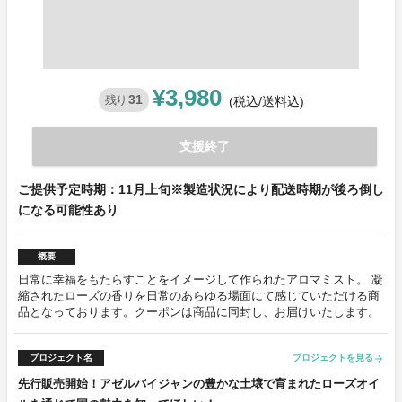
¥3,980
31
残り
(税込/送料込)
支援終了
ご提供予定時期：11月上旬※製造状況により配送時期が後ろ倒し
になる可能性あり
概要
日常に幸福をもたらすことをイメージして作られたアロマミスト。 凝
縮されたローズの香りを日常のあらゆる場面にて感じていただける商
品となっております。クーポンは商品に同封し、お届けいたします。
プロジェクト名
プロジェクトを見る
arrow_forward
先行販売開始！アゼルバイジャンの豊かな土壌で育まれたローズオイ