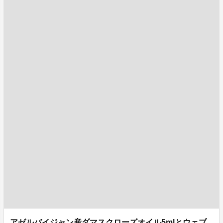
アゼルバイジャン産ダマスクローズオイル5mlとウェブ