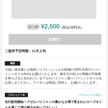
¥2,500
20
残り
(税込/送料込)
支援終了
ご提供予定時期：11月上旬
概要
力強い清涼感と心地良いリフレッシュさが特徴の100%天然のペパー
ミントオイル5mlをお届けいたします。集中力の向上や胃腸の不快感
を和らげると言われているアゼルバイジャン産ペパーミントオイルを
お楽しみください。クーポンは商品に同封し、お届けいたします。
プロジェクト名
プロジェクトを見る
arrow_forward
先行販売開始！アゼルバイジャンの豊かな土壌で育まれたローズオイ
ルを通じて国の魅力を知ってほしい！