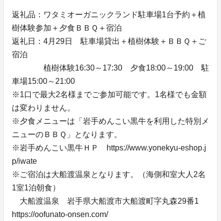
返礼品：ワタミオーガニックランド駐車場1台予約＋植
樹体験参加＋夕食ＢＢＱ＋宿泊
返礼日：4月29日 駐車場貸出＋植樹体験＋ＢＢＱ＋ご
宿泊
植樹体験16:30～17:30 夕食18:00～19:00 駐
車場15:00～21:00
※1口で最大2名様までご参加可能です。1名様でも金額
は変わりません。
※夕食メニューは「岩手めんこい黒牛を利用した特別メ
ニューのＢＢＱ」となります。
※岩手めんこい黒牛ＨＰ https://www.yonekyu-eshop.j
p/iwate
※ご宿泊は大船渡温泉となります。（海側和室大人2名
1室1泊朝食）
大船渡温泉 岩手県大船渡市大船渡町字丸森29番1
https://oofunato-onsen.com/