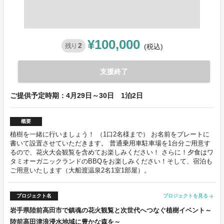
¥100,000
2
残り
(税込)
支援終了
ご提供予定時期：4月29日～30日 1泊2日
概要
植樹を一緒に行いましょう！ （1口2名様まで） お名前をプレートに
書いて設置させていただきます。 普通乗用車駐車場を1台分ご用意す
るので、花火大会観覧を含めてお楽しみください！ さらに！夕食はワ
タミオーガニックランドのBBQをお楽しみください！そして、宿泊も
ご用意いたします（大船渡温泉2名1室1部屋）。
プロジェクト名
プロジェクトを見る
arrow_forward
岩手県陸前高田市で鎮魂の花火観覧と次世代へつなぐ植樹イベント～
陸前高田津浪浸水地域に豊かな森を～