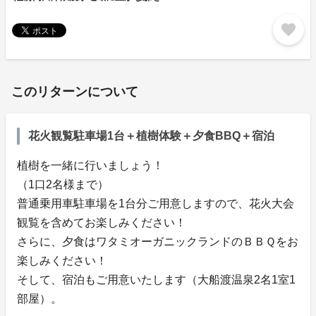
favorite
このリターンについて
花火観覧駐車場1台＋植樹体験＋夕食BBQ＋宿泊
植樹を一緒に行いましょう！
（1口2名様まで）
普通乗用車駐車場を1台分ご用意しますので、花火大会
観覧を含めてお楽しみください！
さらに、夕食はワタミオーガニックランドのＢＢＱをお
楽しみください！
そして、宿泊もご用意いたします（大船渡温泉2名1室1
部屋）。