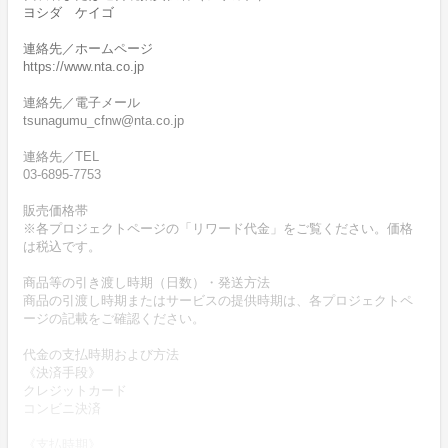
ヨシダ ケイゴ
連絡先／ホームページ
https://www.nta.co.jp
連絡先／電子メール
tsunagumu_cfnw@nta.co.jp
連絡先／TEL
03-6895-7753
販売価格帯
※各プロジェクトページの「リワード代金」をご覧ください。価格
は税込です。
商品等の引き渡し時期（日数）・発送方法
商品の引渡し時期またはサービスの提供時期は、各プロジェクトペ
ージの記載をご確認ください。
代金の支払時期および方法
《決済手段》
クレジットカード
コンビニ決済
《支払時期》