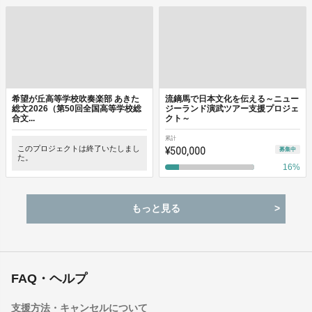
希望が丘高等学校吹奏楽部 あきた
流鏑馬で日本文化を伝える～ニュー
総文2026（第50回全国高等学校総
ジーランド演武ツアー支援プロジェ
合文...
クト～
累計
このプロジェクトは終了いたしまし
¥500,000
募集中
た。
16
%
もっと見る
FAQ・ヘルプ
支援方法・キャンセルについて