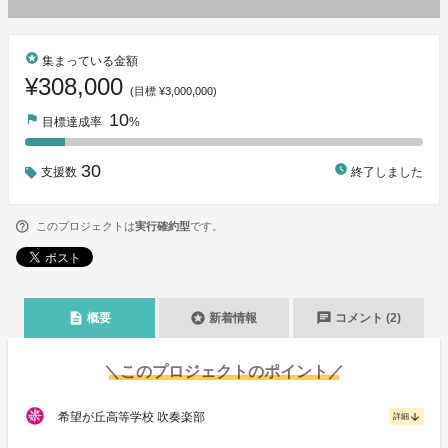
stars
集まっている金額
¥308,000
(目標 ¥3,000,000)
10
flag
目標達成率
%
30
watch_later
支援数
終了しました
このプロジェクトは
実行確約型
です。
description
stars
chat
概要
新着情報
コメント (2)
＼このプロジェクトのポイント／
希望が丘高等学校 吹奏楽部
arrow_downward
詳細