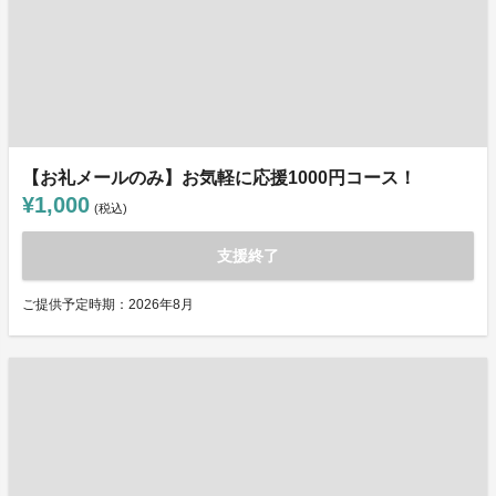
【お礼メールのみ】お気軽に応援1000円コース！
¥1,000
(税込)
支援終了
ご提供予定時期：2026年8月