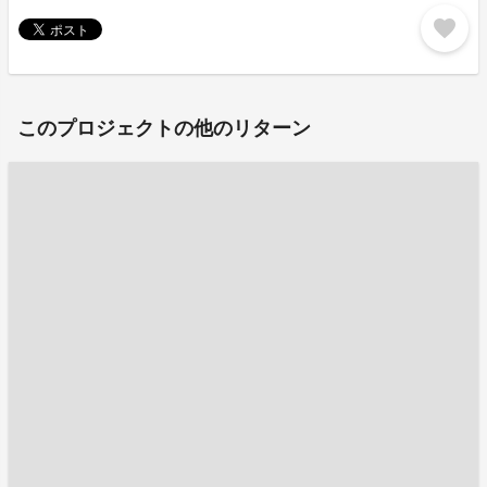
favorite
このプロジェクトの他のリターン