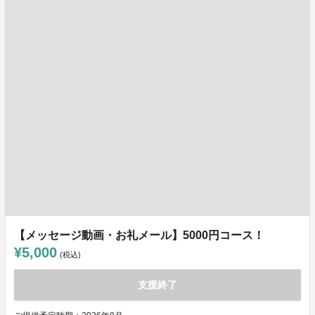
【メッセージ動画・お礼メール】5000円コース！
¥5,000
(税込)
支援終了