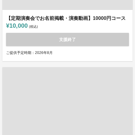
【定期演奏会でお名前掲載・演奏動画】10000円コース
¥10,000
(税込)
支援終了
ご提供予定時期：2026年8月