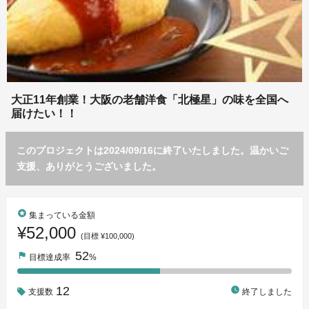
大正11年創業！大阪の老舗洋食「北極星」の味を全国へ
届けたい！！
このプロジェクトは2024/09/16に終了いたしました。温かいご
支援、ありがとうございました。
stars
集まっている金額
¥52,000
(目標 ¥100,000)
52
flag
目標達成率
%
12
watch_later
支援数
終了しました