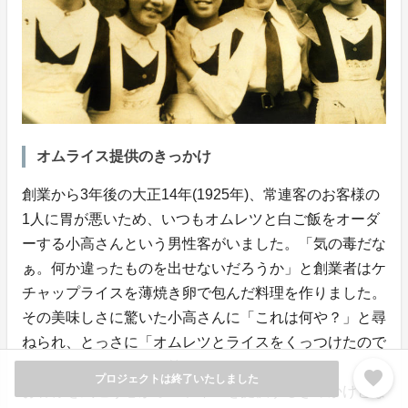
オムライス提供のきっかけ
創業から3年後の大正14年(1925年)、常連客のお客様の
1人に胃が悪いため、いつもオムレツと白ご飯をオーダ
ーする小高さんという男性客がいました。「気の毒だな
ぁ。何か違ったものを出せないだろうか」と創業者はケ
チャップライスを薄焼き卵で包んだ料理を作りました。
その美味しさに驚いた小高さんに「これは何や？」と尋
ねられ、とっさに「オムレツとライスをくっつけたので
オムライスでんな」と答えました。
favorite
プロジェクトは終了いたしました
お客様を気遣う心がオムライスを提供するきっかけとな