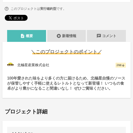
このプロジェクトは
実行確約型
です。
description
stars
chat
概要
新着情報
コメント
＼このプロジェクトのポイント／
北極星産業株式会社
arrow_downward
詳細
100年愛された味をより多くの方に届けるため、北極星自慢のソース
が保管しやすく手軽に使えるレトルトとなって新登場！ いつもの食
卓がより豊かになること間違いなし！ ぜひご賞味ください。
プロジェクト詳細