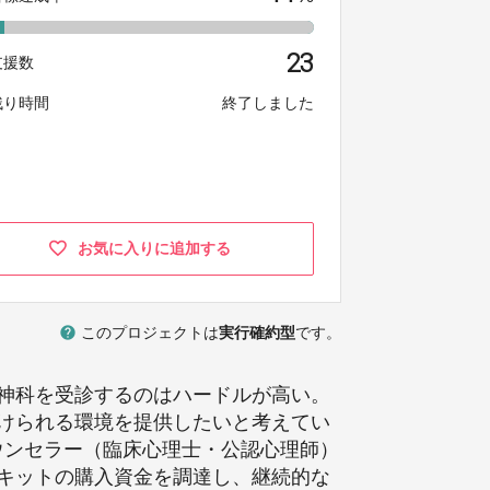
23
支援数
残り時間
終了しました
お気に入りに追加する
help
このプロジェクトは
実行確約型
です。
神科を受診するのはハードルが高い。
けられる環境を提供したいと考えてい
ウンセラー（臨床心理士・公認心理師）
キットの購入資金を調達し、継続的な