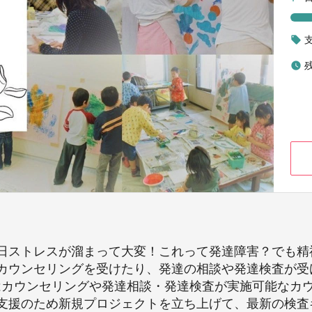
local_offer
watch_later
ストレスが溜まって大変！これって発達障害？でも精
カウンセリングを受けたり、発達の相談や発達検査が受
にはカウンセリングや発達相談・発達検査が実施可能なカ
支援のため新規プロジェクトを立ち上げて、最新の検査