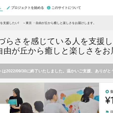
プロジェクトを始める
このサイトについて
を支援したい! ～東京 ・自由が丘から癒しと楽しさをお届けします。
づらさを感じている人を支援し
自由が丘から癒しと楽しさをお
は2022/09/30に終了いたしました。温かいご支援、ありが
stars
¥
flag