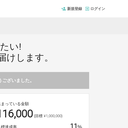
新規登録
ログイン
たい!
届けします。
とうございました。
集まっている金額
116,000
¥1,000,000)
(目標
11
%
目標達成率