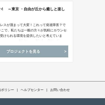
! ～東京 ・自由が丘から癒しと楽し
レスが溜まって大変！これって発達障害？で
そこで、私たちは一般の方々が気軽にカウンセ
が受けられる環境を提供したいと考えていま
ンセリングや発達相談・発達検査が実施可能なカ
多数在籍しています。この度、発達支援のため
プロジェクトを見る
査キットの購入資金を調達し、継続的な活動を
信ポリシー
|
ヘルプセンター
|
お問い合わせ