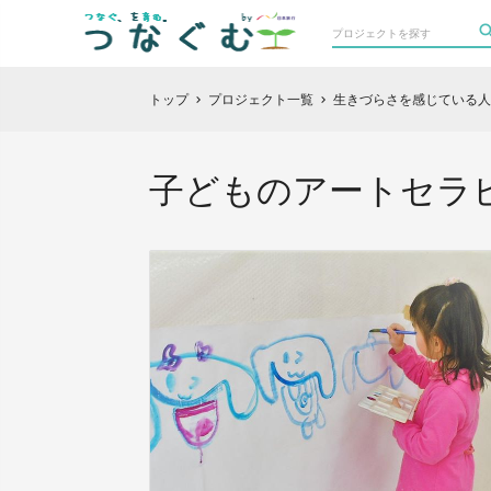
トップ
プロジェクト一覧
生きづらさを感じている人
chevron_right
chevron_right
子どものアートセラピ