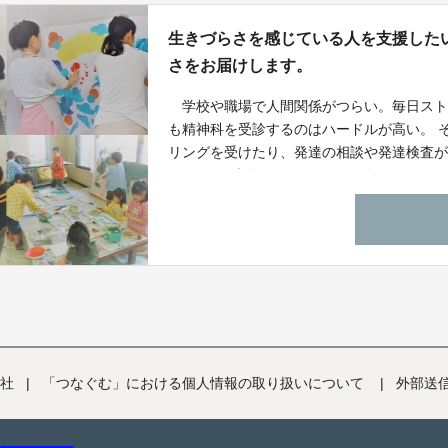
生きづらさを感じている人を支援したい
さをお届けします。
学校や職場で人間関係がつらい。毎日スト
も精神科を受診するのはハードルが高い。 
リングを受けたり、発達の相談や発達検査
す。 NPO法人ハッピーカラーズにはカウ
ウンセラー（臨床心理士・公認心理師）が
新規プロジェクトを立ち上げて、最新の検
目指します。
社
|
「つなぐむ」における個人情報の取り扱いについて
|
外部送