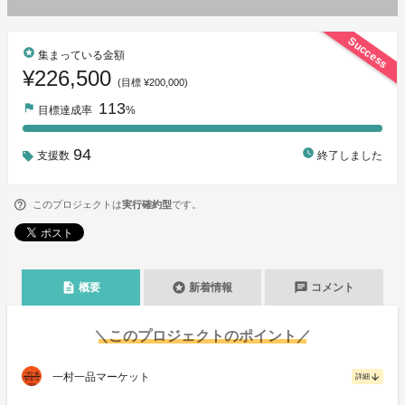
Success
stars
集まっている金額
¥226,500
(目標 ¥200,000)
113
flag
目標達成率
%
94
watch_later
支援数
終了しました
このプロジェクトは
実行確約型
です。
description
stars
chat
概要
新着情報
コメント
＼このプロジェクトのポイント／
一村一品マーケット
arrow_downward
詳細