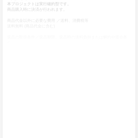
本プロジェクトは実行確約型です。
商品購入時に決済が行われます。
商品代金以外に必要な費用 ／送料、消費税等
送料無料 (商品代金に含む)
返品の取扱条件／返品期限、返品時の送料負担または解約や退会条
件
《返品の取扱い条件》
輸送による商品の破損および発送ミスがあった場合のみ返品可。
商品到着後14日以内に弊社までご連絡いただいた後、
出品者から連絡のある返送先へご返送下さい。
不良品の取扱条件
商品受取時に必ず商品の確認をお願いいたします。
商品には万全を期しておりますが、万が一下記のような場合にはお
問い合わせフォームにてお問い合わせ下さい。
・申し込まれた商品と異なる商品が届いた場合
・商品が汚れている、または破損している場合
上記理由による不良品は、
商品到着後14日以内に弊社までご連絡いただいた後、
出品者から対応方法をお客様宛にご連絡致します。
《プロジェクト運営統括責任者》
一村一品マーケット事務局（株式会社ジャッツ）