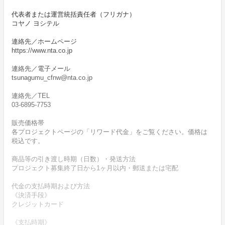
代表者または運営統括責任者（フリガナ）
コヤノ ヨシテル
連絡先／ホームページ
https://www.nta.co.jp
連絡先／電子メール
tsunagumu_cfnw@nta.co.jp
連絡先／TEL
03-6895-7753
販売価格帯
各プロジェクトページの「リワード代金」をご覧ください。価格は
税込です。
商品等の引き渡し時期（日数）・発送方法
プロジェクト募集終了日から1ヶ月以内・郵送または宅配
代金の支払時期および方法
《決済手段》
クレジットカード
《支払時期》