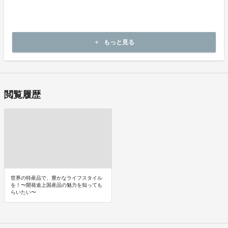
〒140-0011 東京都品川区東大井2丁目13番8号 ケイヒン東大井ビ
ル4階
運営統括責任者 ：大島 重朗
連絡先／電子メール：office_ovop@nta.co.jp
もっと見る
add
連絡先／TEL ：03-5762-0350（代）
閲覧履歴
世界の特産品で、豊かなライフスタイル
を！〜開発途上国産品の魅力を知っても
らいたい〜