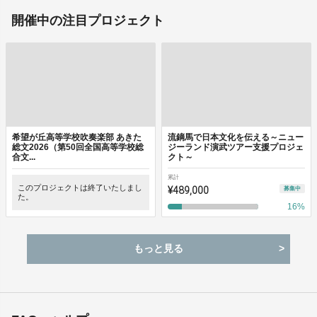
開催中の注目プロジェクト
希望が丘高等学校吹奏楽部 あきた
流鏑馬で日本文化を伝える～ニュー
総文2026（第50回全国高等学校総
ジーランド演武ツアー支援プロジェ
合文...
クト～
累計
このプロジェクトは終了いたしまし
¥489,000
募集中
た。
16
%
もっと見る