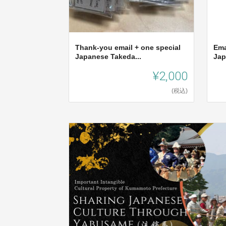
Thank-you email + one special
Ema
Japanese Takeda...
Jap
¥2,000
(税込)