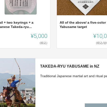
il + two keyrings + a
All of the above/ a five-color
anese Takeda-ryu...
Yabusame target
¥5,000
¥10,
(税込)
(税込/送
TAKEDA-RYU YABUSAME in NZ
Traditional Japanese martial art and ritual 