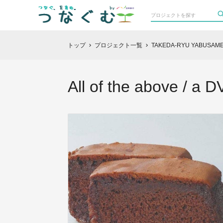
トップ
プロジェクト一覧
TAKEDA-RYU YABUSAME
chevron_right
chevron_right
All of the above / a 