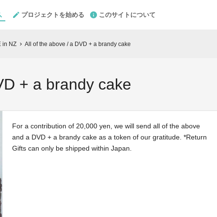
プロジェクトを始める
このサイトについて
 in NZ
All of the above / a DVD + a brandy cake
chevron_right
DVD + a brandy cake
For a contribution of 20,000 yen, we will send all of the above
and a DVD + a brandy cake as a token of our gratitude. *Return
Gifts can only be shipped within Japan.