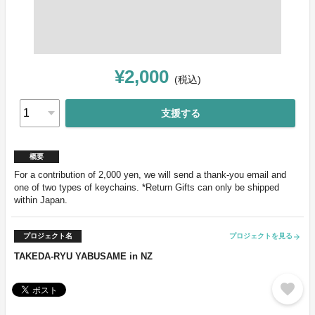
¥2,000
(税込)
支援する
概要
For a contribution of 2,000 yen, we will send a thank-you email and
one of two types of keychains. *Return Gifts can only be shipped
within Japan.
プロジェクト名
プロジェクトを見る
arrow_forward
TAKEDA-RYU YABUSAME in NZ
favorite