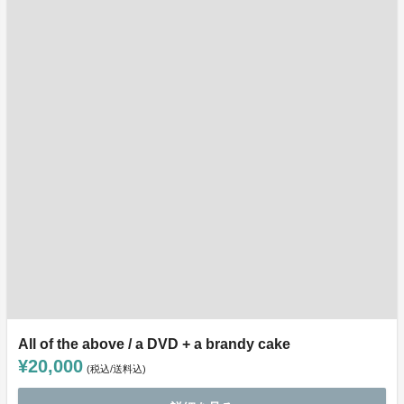
All of the above / a DVD + a brandy cake
¥20,000
(税込/送料込)