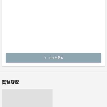
《返品の取扱い条件》
輸送による商品の破損および発送ミスがあった場合のみ返品可。
商品到着後14日以内に弊社までご連絡いただいた後、
出品者から連絡のある返送先へご返送下さい。
不良品の取扱条件
商品受取時に必ず商品の確認をお願いいたします。
商品には万全を期しておりますが、万が一下記のような場合にはお
問い合わせフォームにてお問い合わせ下さい。
・申し込まれた商品と異なる商品が届いた場合
・商品が汚れている、または破損している場合
上記理由による不良品は、
商品到着後14日以内に弊社までご連絡いただいた後、
もっと見る
add
出品者から対応方法をお客様宛にご連絡致します。
閲覧履歴