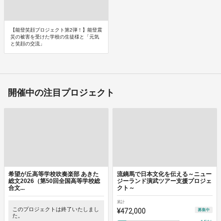
【能登笑顔プロジェクト第2弾！】能登震
災の被害を受けた学校の生徒様と「元気
と笑顔の交流」
開催中の注目プロジェクト
希望が丘高等学校吹奏楽部 あきた
流鏑馬で日本文化を伝える～ニュー
総文2026（第50回全国高等学校総
ジーランド演武ツアー支援プロジェ
合文...
クト～
累計
このプロジェクトは終了いたしまし
¥472,000
募集中
た。