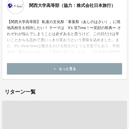
関西大学高等部（協力：株式会社日本旅行）
【関西大学高等部】 私達の文化祭「葦葉祭（あしのはさい）」に現
地高校生を招待したい！ テーマは It's 笑Time！〜笑顔の祭典〜 そ
れぞれが悩んでしまうことは必ずあると思うけど、この日だけは辛
いことからも忘れて思いっきり笑おうという意味を込めました。ま
た、It's show timeは魔法をかける呪文のような言葉でもあり、学校
全体に魔法をかけるという意味も含んでいます。 【日本旅行関西教
育営業部】 日本旅行として現地高校生を応援する企画第2弾です！
もっと見る
add
ホームページ：
https://www.nta.co.jp
リターン一覧