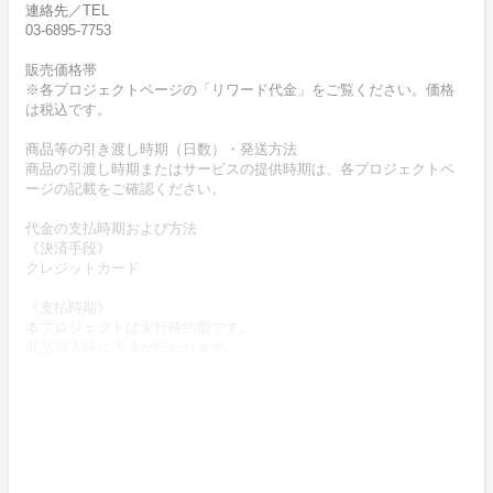
連絡先／TEL
03-6895-7753
販売価格帯
※各プロジェクトページの「リワード代金」をご覧ください。価格
は税込です。
商品等の引き渡し時期（日数）・発送方法
商品の引渡し時期またはサービスの提供時期は、各プロジェクトペ
ージの記載をご確認ください。
代金の支払時期および方法
《決済手段》
クレジットカード
《支払時期》
本プロジェクトは実行確約型です。
商品購入時に決済が行われます。
商品代金以外に必要な費用 ／送料、消費税等
送料無料 (商品代金に含む)
返品の取扱条件／返品期限、返品時の送料負担または解約や退会条
件