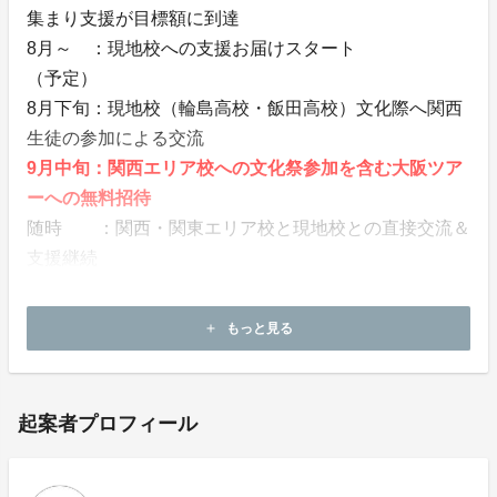
集まり支援が目標額に到達
8月～ ：現地校への支援お届けスタート
（予定）
8月下旬：現地校（輪島高校・飯田高校）文化際へ関西
生徒の参加による交流
9月中旬：関西エリア校への文化祭参加を含む大阪ツア
ーへの無料招待
随時 ：関西・関東エリア校と現地校との直接交流＆
支援継続
10～12月：震災や災害経験のある先生が石川県へ集ま
り、能登エリア先生との交流
もっと見る
add
起案者プロフィール