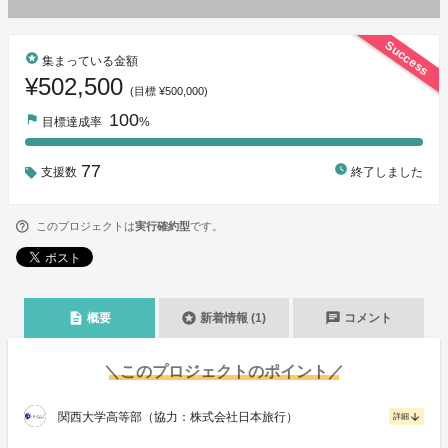
Success
stars
集まっている金額
¥502,500
(目標 ¥500,000)
100
flag
目標達成率
%
77
watch_later
支援数
終了しました
このプロジェクトは
実行確約型
です。
description
stars
chat
概要
新着情報 (1)
コメント
＼このプロジェクトのポイント／
関西大学高等部（協力：株式会社日本旅行）
arrow_downward
詳細