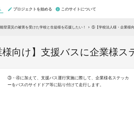
プロジェクトを始める
このサイトについて
能登震災の被害を受けた学校と生徒様を応援したい！
⑤【学校法人様・企業様
chevron_right
業様向け】支援バスに企業様ス
③・④に加えて、支援バス運行実施に際して、企業様名ステッカ
ーをバスのサイドドア等に貼り付けて走行します。