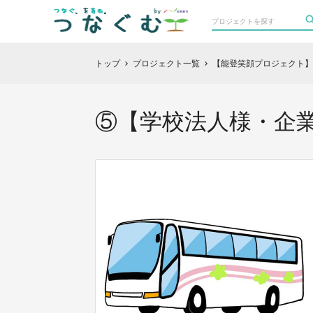
トップ
プロジェクト一覧
【能登笑顔プロジェクト】
chevron_right
chevron_right
⑤【学校法人様・企