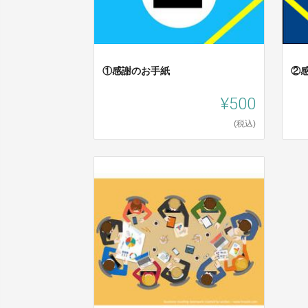
①感謝のお手紙
②
¥500
(税込)