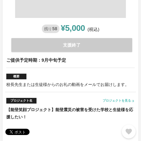
¥5,000
58
残り
(税込)
支援終了
ご提供予定時期：9月中旬予定
概要
校長先生または生徒様からのお礼の動画をメールでお届けします。
プロジェクト名
プロジェクトを見る
arrow_forward
【能登笑顔プロジェクト】能登震災の被害を受けた学校と生徒様を応
援したい！
favorite