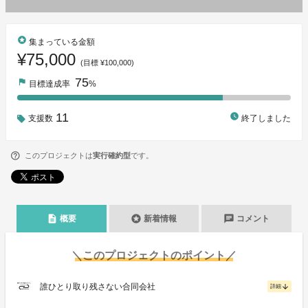
stars
集まっている金額
¥75,000
(目標 ¥100,000)
75
flag
目標達成率
%
11
watch_later
支援数
終了しました
このプロジェクトは
実行確約型
です。
description
stars
chat
概要
新着情報
コメント
＼このプロジェクトのポイント／
誰ひとり取り残さない合同会社
arrow_downward
詳細