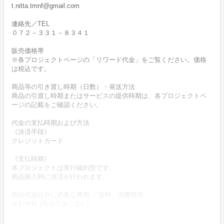
t.nitta.tmnf@gmail.com
連絡先／TEL
０７２－３３１－８３４１
販売価格帯
※各プロジェクトページの「リワード代金」をご覧ください。価格
は税込です。
商品等の引き渡し時期（日数）・発送方法
商品の引渡し時期またはサービスの提供時期は、各プロジェクトペ
ージの記載をご確認ください。
代金の支払時期および方法
《決済手段》
クレジットカード
《支払時期》
本プロジェクトは実行確約型です。
商品購入時に決済が行われます。
商品代金以外に必要な費用 ／送料、消費税等
送料無料 (商品代金に含む)
返品の取扱条件／返品期限、返品時の送料負担または解約や退会条