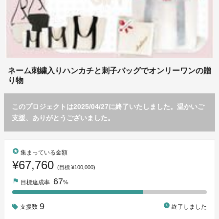
ネーム刺繍入りハンカチと刺子バッグでオンリーワンの贈
り物
このプロジェクトは2025/04/27に終了いたしました。温かいご
支援、ありがとうございました。
stars
集まっている金額
¥67,760
(目標 ¥100,000)
67
flag
目標達成率
%
9
watch_later
支援数
終了しました