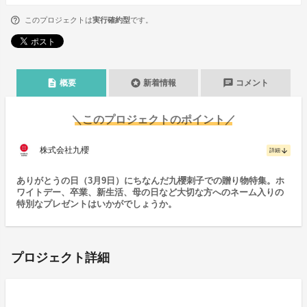
このプロジェクトは
実行確約型
です。
description
stars
chat
概要
新着情報
コメント
＼このプロジェクトのポイント／
株式会社九櫻
arrow_downward
詳細
ありがとうの日（3月9日）にちなんだ九櫻刺子での贈り物特集。ホ
ワイトデー、卒業、新生活、母の日など大切な方へのネーム入りの
特別なプレゼントはいかがでしょうか。
プロジェクト詳細