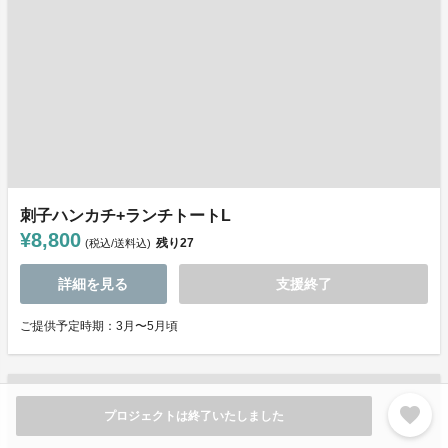
刺子ハンカチ+ランチトートL
¥8,800
残り
27
(税込/送料込)
詳細を見る
支援終了
ご提供予定時期：3月〜5月頃
favorite
プロジェクトは終了いたしました