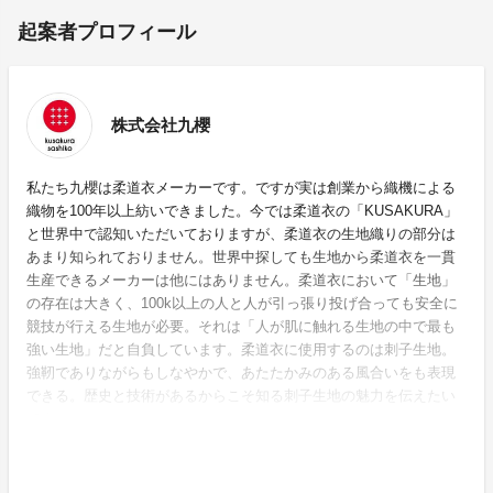
起案者プロフィール
株式会社九櫻
私たち九櫻は柔道衣メーカーです。ですが実は創業から織機による
織物を100年以上紡いできました。今では柔道衣の「KUSAKURA」
と世界中で認知いただいておりますが、柔道衣の生地織りの部分は
あまり知られておりません。世界中探しても生地から柔道衣を一貫
生産できるメーカーは他にはありません。柔道衣において「生地」
の存在は大きく、100k以上の人と人が引っ張り投げ合っても安全に
競技が行える生地が必要。それは「人が肌に触れる生地の中で最も
強い生地」だと自負しています。柔道衣に使用するのは刺子生地。
強靭でありながらもしなやかで、あたたかみのある風合いをも表現
できる。歴史と技術があるからこそ知る刺子生地の魅力を伝えたい
です。