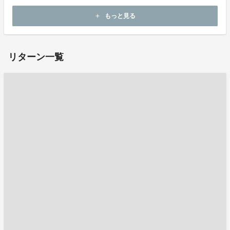
ホームページ：
https://kusakurasashiko.com/
もっと見る
add
お問い合わせ：
senni@kusakura.co.jp
リターン一覧