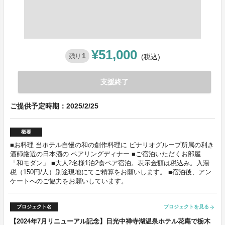
¥51,000
1
残り
(税込)
支援終了
ご提供予定時期：2025/2/25
概要
■お料理 当ホテル自慢の和の創作料理に ビナリオグループ所属の利き
酒師厳選の日本酒の ペアリングディナー ■ご宿泊いただくお部屋
「和モダン」 ■大人2名様1泊2食ペア宿泊。表示金額は税込み。入湯
税（150円/人）別途現地にてご精算をお願いします。 ■宿泊後、アン
ケートへのご協力をお願いしています。
プロジェクト名
プロジェクトを見る
arrow_forward
【2024年7月リニューアル記念】日光中禅寺湖温泉ホテル花庵で栃木