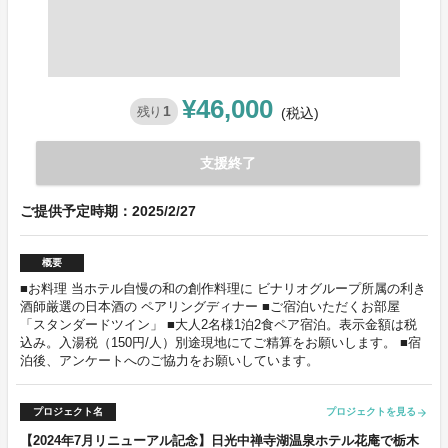
¥46,000
1
残り
(税込)
支援終了
ご提供予定時期：2025/2/27
概要
■お料理 当ホテル自慢の和の創作料理に ビナリオグループ所属の利き
酒師厳選の日本酒の ペアリングディナー ■ご宿泊いただくお部屋
「スタンダードツイン」 ■大人2名様1泊2食ペア宿泊。表示金額は税
込み。入湯税（150円/人）別途現地にてご精算をお願いします。 ■宿
泊後、アンケートへのご協力をお願いしています。
プロジェクト名
プロジェクトを見る
arrow_forward
【2024年7月リニューアル記念】日光中禅寺湖温泉ホテル花庵で栃木