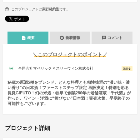
このプロジェクトは
実行確約型
です。
description
stars
chat
概要
新着情報
コメント
＼このプロジェクトのポイント／
合同会社マベリック × スリーウィン株式会社
arrow_downward
詳細
秘蔵の原酒5種をブレンド。どんな料理とも相性抜群の“濃い味・濃
い香り”の日本酒！ファーストステップ限定 再販決定！特別を彩る
長良GIFUTO！幻の米処・岐阜で創業286年の老舗酒蔵「千代菊」が
作った、ワイン・洋酒に“媚びない”日本酒！完売次第、早期終了の
可能性もございます。
プロジェクト詳細