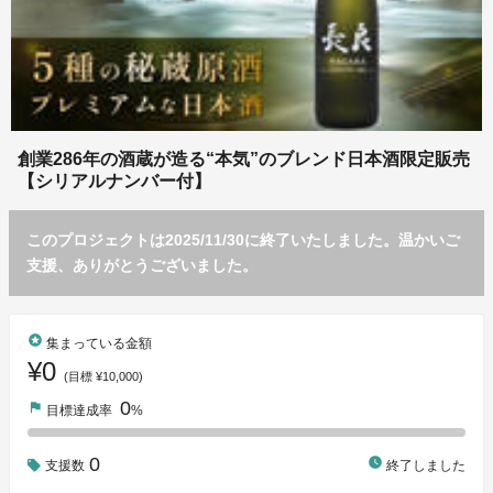
創業286年の酒蔵が造る“本気”のブレンド日本酒限定販売
【シリアルナンバー付】
このプロジェクトは2025/11/30に終了いたしました。温かいご
支援、ありがとうございました。
stars
集まっている金額
¥0
(目標 ¥10,000)
0
flag
目標達成率
%
0
watch_later
支援数
終了しました