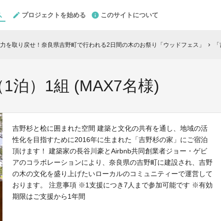
プロジェクトを始める
このサイトについて
力を取り戻せ！奈良県吉野町で行われる2日間の木のお祭り「ウッドフェス」
「
chevron_right
泊）1組 (MAX7名様)
吉野杉と桧に囲まれた空間 建築と文化の共有を通し、地域の活
性化を目指すために2016年に生まれた「吉野杉の家」にご宿泊
頂けます！ 建築家の長谷川豪とAirbnb共同創業者ジョー・ゲビ
アのコラボレーションにより、奈良県の吉野町に建設され、吉野
の木の文化を盛り上げたいローカルのコミュニティーで運営して
おります。 注意事項 ※1支援につき7人まで参加可能です ※有効
期限はご支援から1年間