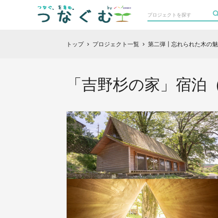
トップ
プロジェクト一覧
第二弾┃忘れられた木の魅
chevron_right
chevron_right
「吉野杉の家」宿泊（1