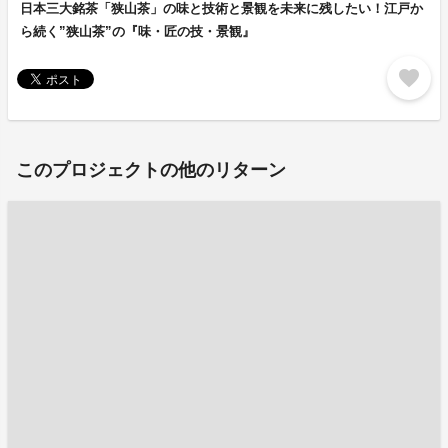
日本三大銘茶「狭山茶」の味と技術と景観を未来に残したい！江戸か
ら続く”狭山茶”の『味・匠の技・景観』
favorite
このプロジェクトの他のリターン