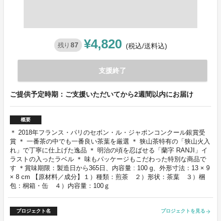
¥4,820
87
残り
(税込/送料込)
支援終了
ご提供予定時期：ご支援いただいてから2週間以内にお届け
概要
＊ 2018年フランス・パリのセボン・ル・ジャポンコンクール銀賞受
賞 ＊ 一番茶の中でも一番良い茶葉を厳選 ＊ 狭山茶特有の「狭山火入
れ」で丁寧に仕上げた逸品 ＊ 明治の頃を忍ばせる「蘭字 RANJI」イ
ラストの入ったラベル ＊ 味もパッケージもこだわった特別な商品で
す ＊賞味期限：製造日から365日、内容量 : 100 g、外形寸法：13 × 9
× 8 cm 【原材料／成分】１）種類：煎茶 ２）形状：茶葉 ３）梱
包：桐箱・缶 ４）内容量：100ｇ
プロジェクト名
プロジェクトを見る
arrow_forward