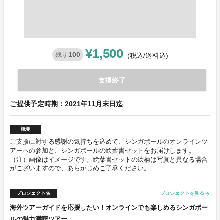
¥1,500
100
残り
(税込/送料込)
支援終了
ご提供予定時期：2021年11月末日迄
概要
ご支援に対する感謝の気持ちを込めて、シンガポールのオンラインツ
アーへの参加と、シンガポールの絵葉書セットをお届けします。
（注）画像はイメージです。絵葉書セットの絵柄は写真と異なる場合
がございますので、あらかじめご了承ください。
プロジェクト名
プロジェクトを見る
arrow_forward
海外ツアーガイドを応援したい！オンラインでも楽しめるシンガポー
ルの魅力満喫ツアー