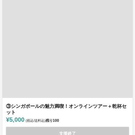
③シンガポールの魅力満喫！オンラインツアー＋乾杯セ
ット
¥5,000
残り
100
(税込/送料込)
支援終了