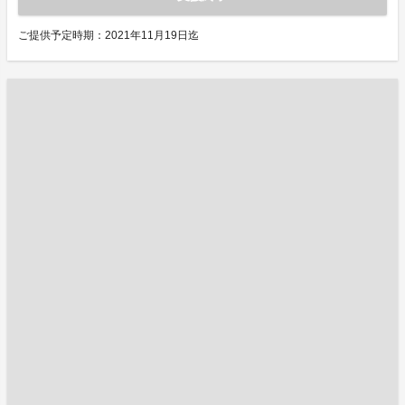
ご提供予定時期：2021年11月19日迄