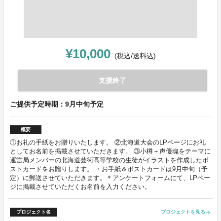
¥10,000
(税込/送料込)
支援終了
ご提供予定時期：9月中旬予定
概要
①お礼の手紙をお贈りいたします。 ②北海道大会のLPページにお礼
としてお名前を掲載させていただきます。 ③小樽＋声優魂をテーマに
運営局メンバーの北海道芸術高等学校の生徒がイラストを作成したポ
ストカードをお贈りします。 ・お手紙＆ポストカードは9月中旬（予
定）に郵送させていただきます。＊アンケートフォームにて、LPペー
ジに掲載させていただくお名前を入力ください。
プロジェクト名
プロジェクトを見る
arrow_forward