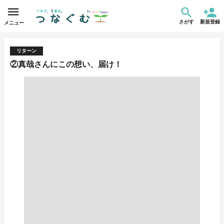
さがす
新規登録
メニュー
リターン
②真哉さんにこの想い、届け！