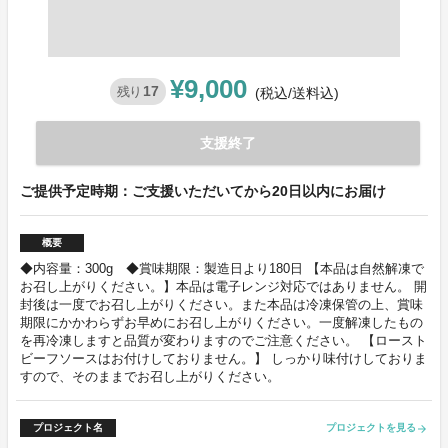
¥9,000
17
残り
(税込/送料込)
支援終了
ご提供予定時期：ご支援いただいてから20日以内にお届け
概要
◆内容量：300g ◆賞味期限：製造日より180日 【本品は自然解凍で
お召し上がりください。】本品は電子レンジ対応ではありません。 開
封後は一度でお召し上がりください。また本品は冷凍保管の上、賞味
期限にかかわらずお早めにお召し上がりください。一度解凍したもの
を再冷凍しますと品質が変わりますのでご注意ください。 【ロースト
ビーフソースはお付けしておりません。】 しっかり味付けしておりま
すので、そのままでお召し上がりください。
プロジェクト名
プロジェクトを見る
arrow_forward