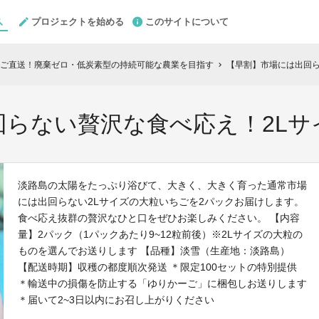
プロジェクトを始める
このサイトについて
ご直送！廃棄ゼロ・低炭素型の持続可能な農業を目指す
【早割】市場には出回ら
chevron_right
回らない贅沢な食べ応え！2Lサ
淡路島の太陽をたっぷり浴びて、大きく、大きく育った通常市場
には出回らない2Lサイズの大粒いちごを2パックお届けします。
食べ応え抜群の贅沢なひと口をぜひお楽しみください。 【内容
量】2パック（1パックあたり9~12粒前後）※2Lサイズの大粒の
ものを選んでお送りします 【品種】淡雪（生産地：淡路島）
【配送時期】収穫の都度順次発送 ＊限定100セットの特別提供
＊輸送中の損傷を防止する「ゆりかーご」に梱包しお送りします
＊届いて2~3日以内にお召し上がりください