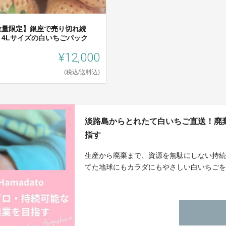
数量限定】銀座で売り切れ続
！4Lサイズの白いちごパック
¥12,000
(税込/送料込)
淡路島からとれたて白いちご直送！廃
指す
生産から廃棄まで、資源を無駄にしない持
てた地球にもカラダにもやさしい白いちご