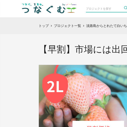
トップ
プロジェクト一覧
淡路島からとれたて白いち
chevron_right
chevron_right
【早割】市場には出