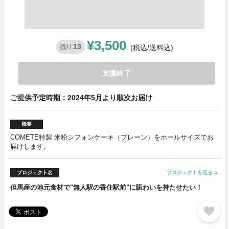
¥3,500
13
残り
(税込/送料込)
支援終了
ご提供予定時期：2024年5月より順次お届け
概要
COMETE特製 米粉シフォンケーキ（プレーン）をホールサイズでお
届けします。
プロジェクト名
プロジェクトを見る
arrow_forward
但馬産の地元食材で"無人駅の香住駅前"に賑わいを持たせたい！
favorite